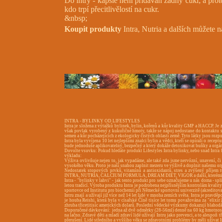
Do intry - kapsle není přidáván žádný cukr, a pro
kdo trpí přecitlivělostí na cukr.
&nbsp;
Koupit produkty
Intra, Nutria a dalších můžete 
INTRA - BYLINKY OD LIFESTYLES
Intra je složena z výtažků bylinek, bylin, kořenů a kůr kvality GMP a HACCP. Je za
však povlak vyrobený z kukuřičné hmoty, takže se nápoj nedostane do kontaktu s
semen a kůr pocházejících z ekologicky čistých oblastí země. Tyto látky jsou rozp
Intra byla vyvíjena 10 let nejlepšími znalci bylin a vědci, kteří se opírali o rece
bude jednoduše aplikovatelný, bezpečný a který dokáže detoxikovat buňky a orgány
Dovolte vsuvku: Pokud hledáte produkt Lifestyles Intra bylinky, nebo snad Intra by
výkladu:
Výživa ovlivňuje nejen to, jak vypadáme, ale také zda jsme nervózní, unavení, či
vysokého věku. Proto je naší snahou zaplnit mezeru ve výživě a doplnit našemu or
Nedostatek stopových prvků, vitamínů a antioxidantů, stres a zvýšený příjem 
INTRA, NUTRIA, CALCIUM FORMULA, DREAM DIET, VIGOR a další, kterémi můžem
Intra - "bylinky v lahvi" - jak tento produkt pro sebe označujeme u nás doma - s
letou tradicí. Výroba produktu Intra je podrobena nejpřísnějším kontrolám kvali
sportovce od Institutu pro biochemii při Německé sportovní univerzitě (akreditovan
Intru znají a užívají již více než 14 let lidé v mnoha zemích světa. Intra je prav
je houba Reishi, která byla v císařské Číně tisíce let tomu považována za "elix
zhruba třicetitisíc amerických dolarů. Poslední vědecké výzkumy dokazují blahodá
Doporučené dávkování: jedna až dvě odměrky (28-56ml) denně na 60 kg hmotnosti (
na lačno. Zdravé děti a mladí zdraví lidé užívají Intru jako prevenci, a to alespoň 
přerušení. Lidé středního a vyššího věku se zdravotními problémy by měli užívat 