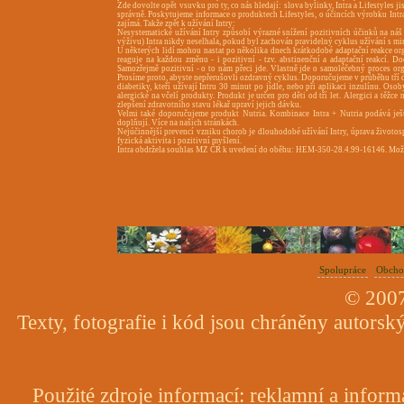
Zde dovolte opět vsuvku pro ty, co nás hledají: slova bylinky, Intra a Lifestyles j
správně. Poskytujeme informace o produktech Lifestyles, o účincích výrobku Intra a
zajímá. Takže zpět k užívání Intry:
Nesystematické užívání Intry způsobí výrazné snížení pozitivních účinků na náš
výživu) Intra nikdy neselhala, pokud byl zachován pravidelný cyklus užívání s mi
U některých lidí mohou nastat po několika dnech krátkodobé adaptační reakce orga
reaguje na každou změnu - i pozitivní - tzv. abstinenční a adaptační reakcí. D
Samozřejmě pozitivní - o to nám přeci jde. Vlastně jde o samoléčebný proces org
Prosíme proto, abyste nepřerušovli ozdravný cyklus. Doporučujeme v průběhu tří dn
diabetiky, kteří užívají Intru 30 minut po jídle, nebo při aplikaci inzulínu. Os
alergické na včelí produkty. Produkt je určen pro děti od tří let. Alergici a těž
zlepšení zdravotního stavu lékař upraví jejich dávku.
Velmi také doporučujeme produkt Nutria. Kombinace Intra + Nutria podává ješt
doplňují. Více na našich stránkách.
Nejúčinnější prevencí vzniku chorob je dlouhodobé užívání Intry, úprava životos
fyzická aktivita i pozitivní myšlení.
Intra obdržela souhlas MZ ČR k uvedení do oběhu: HEM-350-28.4.99-16146. Možn
0
Spolupráce
Obcho
© 2007
Texty, fotografie i kód jsou chráněny autors
Použité zdroje informací: reklamní a informa