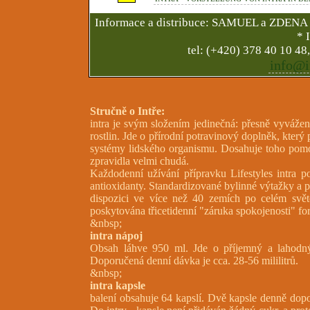
Informace a distribuce: SAMUEL a ZDENA 
* 
tel: (+420) 378 40 10 48,
ten.sel
Stručně o Intře:
intra je svým složením jedinečná: přesně vyvážený
rostlin. Jde o přírodní potravinový doplněk, kter
systémy lidského organismu. Dosahuje toho pomoc
zpravidla velmi chudá.
Každodenní užívání přípravku Lifestyles intra 
antioxidanty. Standardizované bylinné výtažky a př
dispozici ve více než 40 zemích po celém světě
poskytována třicetidenní "záruka spokojenosti" f
&nbsp;
intra nápoj
Obsah láhve 950 ml. Jde o příjemný a lahodný
Doporučená denní dávka je cca. 28-56 mililitrů.
&nbsp;
intra kapsle
balení obsahuje 64 kapslí. Dvě kapsle denně dopov