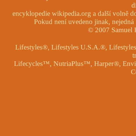
d
encyklopedie wikipedia.org a další volně do
Pokud není uvedeno jinak, nejedná se
© 2007 Samuel Ka
Lifestyles®, Lifestyles U.S.A.®, Lifest
t
Lifecycles™, NutriaPlus™, Harper®, Envir
C