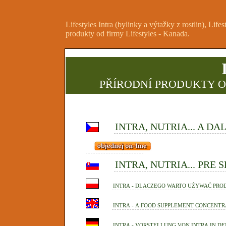
Lifestyles Intra (bylinky a výtažky z rostlin), Life
produkty od firmy Lifestyles - Kanada.
PŘÍRODNÍ PRODUKTY O
INTRA, NUTRIA... A D
INTRA, NUTRIA... PRE