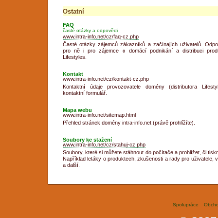
Ostatní
FAQ
časté otázky a odpovědi
www.intra-info.net/cz/faq-cz.php
Časté otázky zájemců zákazníků a začínajích uživatelů. Odpo
pro ně i pro zájemce o domácí podnikání a distribuci prod
Lifestyles.
Kontakt
www.intra-info.net/cz/kontakt-cz.php
Kontaktní údaje provozovatele domény (distributora Lifestyl
kontaktní formulář.
Mapa webu
www.intra-info.net/sitemap.html
Přehled stránek domény intra-info.net (právě prohlížíte).
Soubory ke stažení
www.intra-info.net/cz/stahuj-cz.php
Soubory, které si můžete stáhnout do počítače a prohlížet, či tisk
Například letáky o produktech, zkušenosti a rady pro uživatele, 
a další.
Spolupráce
Obcho