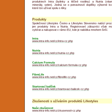
produktech Intra (bylinky a léčivé rostliny) a Nutria (vitam
minerály, selen). Jedná se o potravinové doplňky výborné kval
které lze užívat spolu s léky.
Produkty
Společnost Lifestyles Česko a Lifestyles Slovensko nabízí proz
jen produkty Intra a Nutria. Registrovaní zákazníci však m
vybírat a nakupovat v rámci EU, kde je nabídka mnohem širší.
Intra
www.intra-info.net/cz/intra-cz.php
Nutria
www.intra-info.net/cz/nutria-cz.php
Calcium Formula
www.intra-info.net/cz/calcium-formula-cz.php
FibreLife
www.intra-info.net/cz/fibrelife-cz.php
Startovací balíček
www.intra-info.net/cz/startovaci-balicek-cz.php
Zkušenosti s užíváním produktů Lifestyles
Naše zkušenost
www.intra-info.net/cz/zkusenosti-cz.php