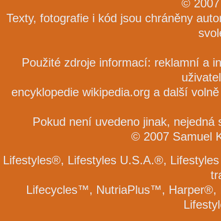
© 2007
Texty, fotografie i kód jsou chráněny au
svol
Použité zdroje informací: reklamní a i
uživatel
encyklopedie wikipedia.org a další volně
Pokud není uvedeno jinak, nejedná se
© 2007 Samuel Kal
Lifestyles®, Lifestyles U.S.A.®, Lifesty
t
Lifecycles™, NutriaPlus™, Harper®, 
Lifesty