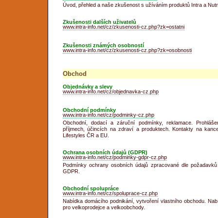
Úvod, přehled a naše zkušenost s užíváním produktů Intra a Nutr
Zkušenosti dalších uživatelů
www.intra-info.net/cz/zkusenosti-cz.php?zk=ostatni
Zkušenosti známých osobností
www.intra-info.net/cz/zkusenosti-cz.php?zk=osobnosti
Obchod
Objednávky a slevy
www.intra-info.net/cz/objednavka-cz.php
Obchodní podmínky
www.intra-info.net/cz/podminky-cz.php
Obchodní, dodací a záruční podmínky, reklamace. Prohláše
příjmech, účincích na zdraví a produktech. Kontakty na kance
Lifestyles ČR a EU.
Ochrana osobních údajů (GDPR)
www.intra-info.net/cz/podminky-gdpr-cz.php
Podmínky ochrany osobních údajů zpracované dle požadavků 
GDPR.
Obchodní spolupráce
www.intra-info.net/cz/spoluprace-cz.php
Nabídka domácího podnikání, vytvoření vlastního obchodu. Nab
pro velkoprodejce a velkoobchody.