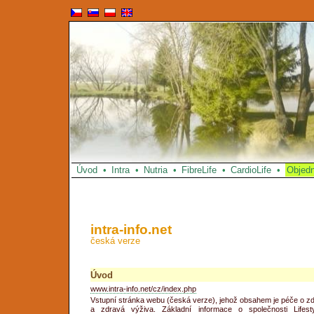
Úvod
•
Intra
•
Nutria
•
FibreLife
•
CardioLife
•
Objed
intra-info.net
česká verze
Úvod
www.intra-info.net/cz/index.php
Vstupní stránka webu (česká verze), jehož obsahem je péče o zd
a zdravá výživa. Základní informace o společnosti Lifesty