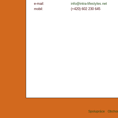
e-mail:
ten.selytsefil-artni@ofni
mobil:
(+420) 602 230 645
Spolupráce
Obchod