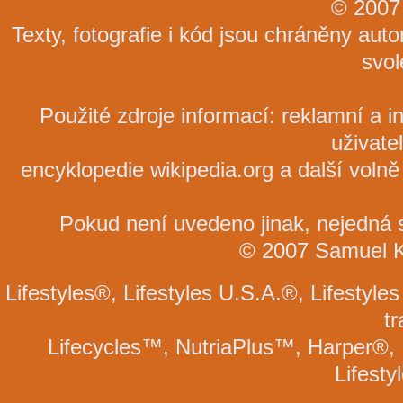
© 2007
Texty, fotografie i kód jsou chráněny au
svol
Použité zdroje informací: reklamní a i
uživatel
encyklopedie wikipedia.org a další volně
Pokud není uvedeno jinak, nejedná se
© 2007 Samuel Kal
Lifestyles®, Lifestyles U.S.A.®, Lifesty
t
Lifecycles™, NutriaPlus™, Harper®, 
Lifesty