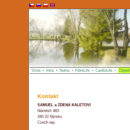
Úvod
•
Intra
•
Nutria
•
FibreLife
•
CardioLife
•
Objed
Kontakt
SAMUEL a ZDENA KALETOVI
Náměstí 483
340 22 Nýrsko
Czech rep.